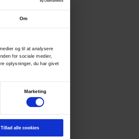
,
Om
e
 medier og til at analysere
om
nden for sociale medier,
e oplysninger, du har givet
Marketing
Tillad alle cookies
er
r