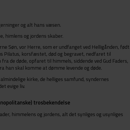
e
gerninger og alt hans væsen.
e, himlens og jordens skaber.
årne Søn, vor Herre, som er undfanget ved Helligånden, født
s Pilatus, korsfæstet, død og begravet, nedfaret til
 fra de døde, opfaret til himmels, siddende ved Gud Faders,
fra han skal komme at dømme levende og døde.
, almindelige kirke, de helliges samfund, syndernes
t evige liv.
nopolitanske) trosbekendelse
ader, himmelens og jordens, alt det synliges og usynliges