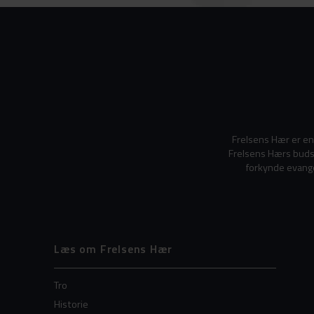
Frelsens Hær er en
Frelsens Hærs budsk
forkynde evange
Læs om Frelsens Hær
Tro
Historie