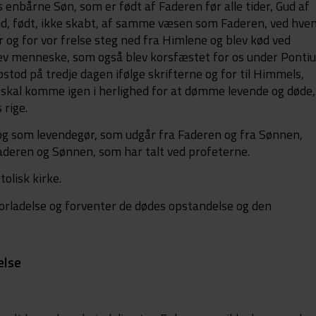
s enbårne Søn, som er født af Faderen før alle tider, Gud af
 Gud, født, ikke skabt, af samme væsen som Faderen, ved hve
 og for vor frelse steg ned fra Himlene og blev kød ved
ev menneske, som også blev korsfæstet for os under Ponti
pstod på tredje dagen ifølge skrifterne og for til Himmels,
 skal komme igen i herlighed for at dømme levende og døde,
 rige.
og som levendegør, som udgår fra Faderen og fra Sønnen,
Faderen og Sønnen, som har talt ved profeterne.
tolisk kirke.
forladelse og forventer de dødes opstandelse og den
else