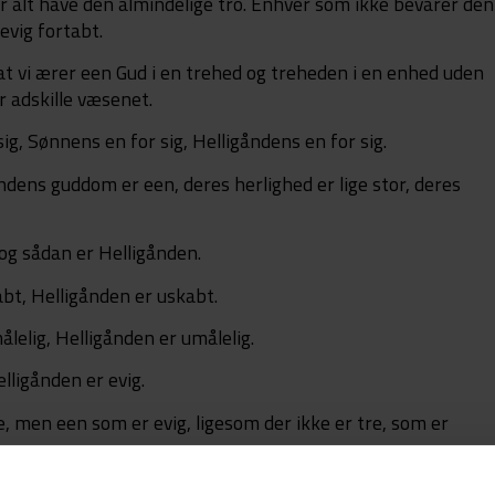
r alt have den almindelige tro. Enhver som ikke bevarer den
 evig fortabt.
at vi ærer een Gud i en trehed og treheden i en enhed uden
 adskille væsenet.
ig, Sønnens en for sig, Helligåndens en for sig.
ens guddom er een, deres herlighed er lige stor, deres
og sådan er Helligånden.
bt, Helligånden er uskabt.
lelig, Helligånden er umålelig.
lligånden er evig.
e, men een som er evig, ligesom der ikke er tre, som er
e.
Sønnen almægtig, og Helligånden almægtig, og dog er der