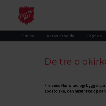
Om os
Vores arbejde
Støt os
De tre oldkir
Frelsens Hærs teologi bygger på 
apostolske, den nikænske og den