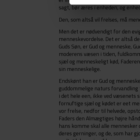
sagt, bør æres i enheden, og enhe
Den, som altså vil frelses, må me
Men det er nødvendigt for den evige
menneskevordelse. Det er altså den 
Guds Søn, er Gud og menneske, Gud
moderens væsen i tiden, fuldkom
sjæl og menneskeligt kød, Faderen
sin menneskelige.
Endskønt han er Gud og menneske, 
guddommelige naturs forvandling t
i det hele een, ikke ved væsenet
fornuftige sjæl og kødet er eet m
vor frelse, nedfor til helvede, opst
Faders den Almægtiges højre hånd
hans komme skal alle mennesker o
deres gerninger, og de, som har gjor