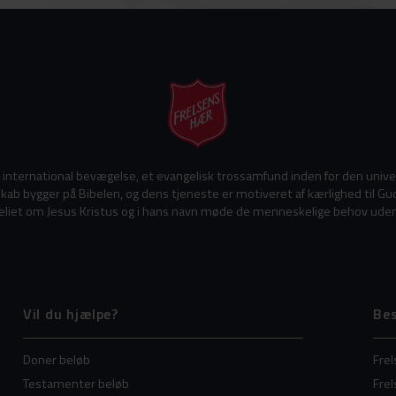
 international bevægelse, et evangelisk trossamfund inden for den univers
ab bygger på Bibelen, og dens tjeneste er motiveret af kærlighed til Gu
liet om Jesus Kristus og i hans navn møde de menneskelige behov uden
Vil du hjælpe?
Be
Doner beløb
Fre
Testamenter beløb
Fre