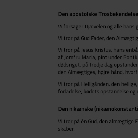
Den apostolske Trosbekendels
Vi forsager Djævelen og alle hans 
Vi tror på Gud Fader, den Almægtig
Vi tror på Jesus Kristus, hans enb
af Jomfru Maria, pint under Pontiu
dødsriget, på tredje dag opstanden
den Almægtiges, højre hånd, hvor
Vi tror på Helligånden, den hellige
forladelse, kødets opstandelse og de
Den nikænske (nikænokonstanti
Vi tror på én Gud, den almægtige F
skaber.