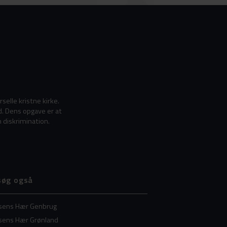
elle kristne kirke.
d. Dens opgave er at
 diskrimination.
søg også
lsens Hær Genbrug
lsens Hær Grønland