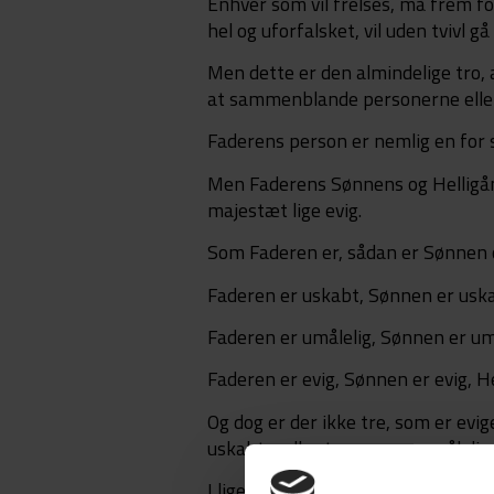
Enhver som vil frelses, må frem fo
hel og uforfalsket, vil uden tvivl gå
Men dette er den almindelige tro, 
at sammenblande personerne eller
Faderens person er nemlig en for s
Men Faderens Sønnens og Helligånd
majestæt lige evig.
Som Faderen er, sådan er Sønnen 
Faderen er uskabt, Sønnen er uska
Faderen er umålelig, Sønnen er umå
Faderen er evig, Sønnen er evig, He
Og dog er der ikke tre, som er evig
uskabte, eller tre, som er umålelig
I lige måde er Faderen almægtig, 