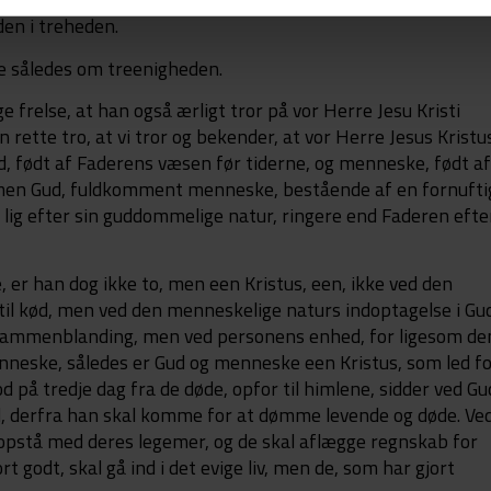
den i treheden.
ne således om treenigheden.
 frelse, at han også ærligt tror på vor Herre Jesu Kristi
rette tro, at vi tror og bekender, at vor Herre Jesus Kristu
, født af Faderens væsen før tiderne, og menneske, født a
men Gud, fuldkomment menneske, bestående af en fornufti
 lig efter sin guddommelige natur, ringere end Faderen efte
er han dog ikke to, men een Kristus, een, ikke ved den
il kød, men ved den menneskelige naturs indoptagelse i Gu
s sammenblanding, men ved personens enhed, for ligesom de
enneske, således er Gud og menneske een Kristus, som led f
od på tredje dag fra de døde, opfor til himlene, sidder ved Gu
, derfra han skal komme for at dømme levende og døde. Ve
pstå med deres legemer, og de skal aflægge regnskab for
t godt, skal gå ind i det evige liv, men de, som har gjort