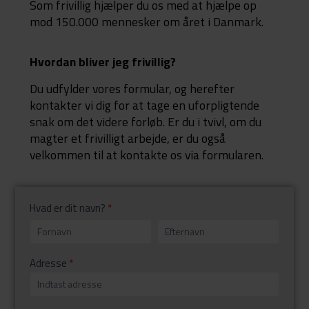
Som frivillig hjælper du os med at hjælpe op
mod 150.000 mennesker om året i Danmark.
Hvordan bliver jeg frivillig?
Du udfylder vores formular, og herefter
kontakter vi dig for at tage en uforpligtende
snak om det videre forløb. Er du i tvivl, om du
magter et frivilligt arbejde, er du også
velkommen til at kontakte os via formularen.
Frivillig
Hvad er dit navn?
*
Hvad
Hvad
er
er
dit
dit
navn?
navn?
Adresse
*