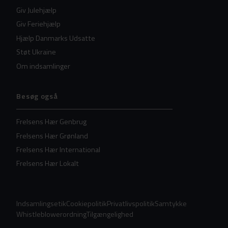
Giv Julehjælp
Giv Feriehjælp
Hjælp Danmarks Udsatte
Støt Ukraine
Om indsamlinger
Besøg også
Frelsens Hær Genbrug
Frelsens Hær Grønland
Frelsens Hær International
Frelsens Hær Lokalt
Indsamlingsetik
Cookiepolitik
Privatlivspolitik
Samtykke
Whistleblowerordning
Tilgængelighed