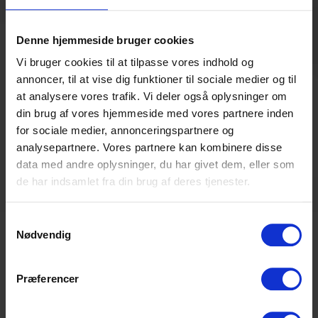
ær
30 år, Vejle
Det giver mig en glad energi at kunne gøre
Denne hjemmeside bruger cookies
noget for andre. Fra samme dag jeg
kker
begyndte, blev jeg bidt af det arbejde,
nne
Vi bruger cookies til at tilpasse vores indhold og
Frelsens Hær udfører. Jeg har tidligere været
skal
annoncer, til at vise dig funktioner til sociale medier og til
frivillig i andre sammenhænge, blandt andet
le, og
at analysere vores trafik. Vi deler også oplysninger om
som besøgsven, samarit og spejderleder,
g for,
din brug af vores hjemmeside med vores partnere inden
men her følte jeg mig straks hjemme
for sociale medier, annonceringspartnere og
t
analysepartnere. Vores partnere kan kombinere disse
data med andre oplysninger, du har givet dem, eller som
de har indsamlet fra din brug af deres tjenester.
Samtykkevalg
Nødvendig
Klar til en snak?
Præferencer
Er du klar til en uforpligtende snak om
arbejdet som frivillig hos os? Udfyld
formularen og send den til os, så