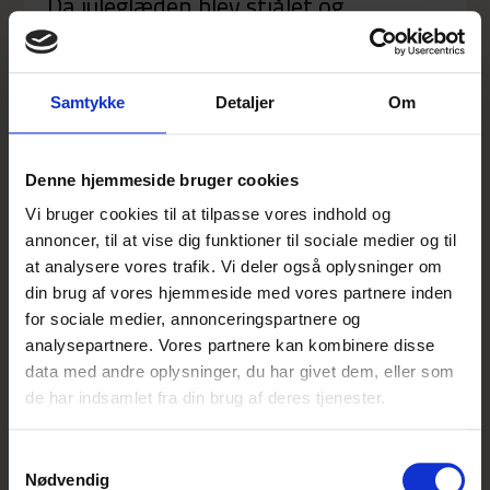
Da juleglæden blev stjålet og
julehjælpen truet
Julens glæde blev stjålet og julehjælpen truet i
Samtykke
Detaljer
Om
Esbjerg. Men støttekroner og samfundssind fik den
genoprettet. Læs historien her:
Denne hjemmeside bruger cookies
Vi bruger cookies til at tilpasse vores indhold og
annoncer, til at vise dig funktioner til sociale medier og til
at analysere vores trafik. Vi deler også oplysninger om
din brug af vores hjemmeside med vores partnere inden
for sociale medier, annonceringspartnere og
analysepartnere. Vores partnere kan kombinere disse
data med andre oplysninger, du har givet dem, eller som
de har indsamlet fra din brug af deres tjenester.
Samtykkevalg
Nødvendig