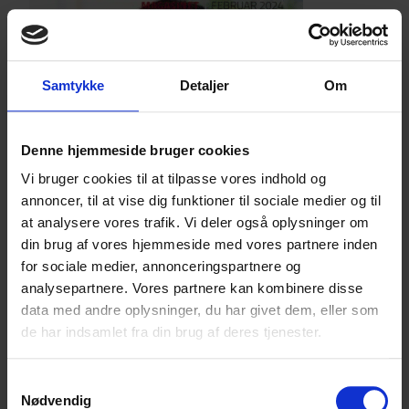
Samtykke
Detaljer
Om
Denne hjemmeside bruger cookies
Vi bruger cookies til at tilpasse vores indhold og
annoncer, til at vise dig funktioner til sociale medier og til
at analysere vores trafik. Vi deler også oplysninger om
din brug af vores hjemmeside med vores partnere inden
for sociale medier, annonceringspartnere og
analysepartnere. Vores partnere kan kombinere disse
data med andre oplysninger, du har givet dem, eller som
de har indsamlet fra din brug af deres tjenester.
Februar 2024 – læs bl.a.:
Samtykkevalg
Café med IT-hjælp på menuen
Nødvendig