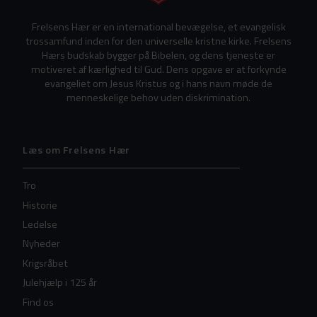
Frelsens Hær er en international bevægelse, et evangelisk
trossamfund inden for den universelle kristne kirke. Frelsens
Hærs budskab bygger på Bibelen, og dens tjeneste er
motiveret af kærlighed til Gud. Dens opgave er at forkynde
evangeliet om Jesus Kristus og i hans navn møde de
menneskelige behov uden diskrimination.
Læs om Frelsens Hær
Tro
Historie
Ledelse
Nyheder
Krigsråbet
Julehjælp i 125 år
Find os