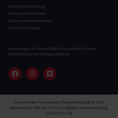
Frelsens Hær Genbrug
Frelsens Hær Grønland
Frelsens Hær International
Frelsens Hær Lokalt
Indsamlingsetik
Cookiepolitik
Privatlivspolitik
Samtykke
Whistleblowerordning
Tilgængelighed
Frelsens Hærs hovedkvarter, Frederiksberg Allé 9, 1621
København V. CVR: 43417312. post@den.salvationarmy.org,
+45 33 31 41 92