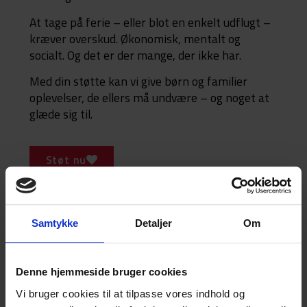
At tage på ferie – eller blot en enkelt udflugt –
kræver overskud. Økonomisk, mentalt og
socialt. Og det er der mange, der ikke har.
Med din støtte kan vi give børn og familier
oplevelser, de ellers må undvære – og noget at
glæde sig til.
Støt nu
Samtykke
Detaljer
Om
Denne hjemmeside bruger cookies
Vi bruger cookies til at tilpasse vores indhold og