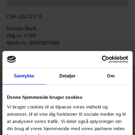
CVR: 43417312
Danske Bank
Reg.nr.: 4183
Konto nr.: 0007001568
Samtykke
Detaljer
Om
Denne hjemmeside bruger cookies
Vi bruger cookies til at tilpasse vores indhold og
Tilmeld
annoncer, til at vise dig funktioner til sociale medier og til
at analysere vores trafik. Vi deler også oplysninger om
Tilmeld dig vores nyhedsbrev og bliv en del af vores
din brug af vores hjemmeside med vores partnere inden