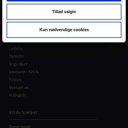
Tillad valgte
Læs om Frelsens Hær
Kun nødvendige cookies
Tro
Historie
Ledelse
Nyheder
Krigsråbet
Julehjælp i 125 år
Find os
Kontakt os
In English
Vil du hjælpe?
Doner beløb