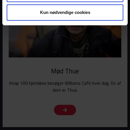
Kun nødvendige cookies
Mød Thue
Knap 100 hjemløse besøger Williams Café hver dag. En af
dem er Thue.