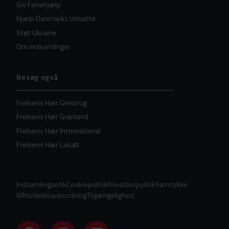
Giv Feriehjælp
Hjælp Danmarks Udsatte
Støt Ukraine
Om indsamlinger
Besøg også
Frelsens Hær Genbrug
Frelsens Hær Grønland
Frelsens Hær International
Frelsens Hær Lokalt
Indsamlingsetik
Cookiepolitik
Privatlivspolitik
Samtykke
Whistleblowerordning
Tilgængelighed