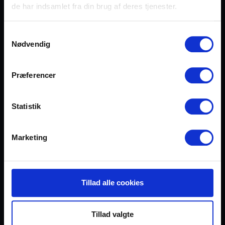
de har indsamlet fra din brug af deres tjenester.
Samtykkevalg
Nødvendig
Mød Jesper
Præferencer
Hvert år hjælper vi mennesker med at finde ny tro og
glæde. En af dem er Jesper.
Statistik
Marketing
Tillad alle cookies
Tillad valgte