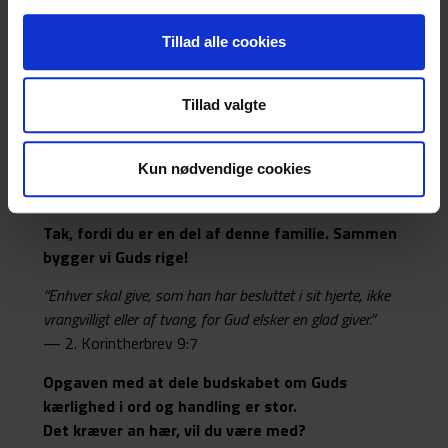
Nyt fast beløb per måned
Tillad alle cookies
Tillad valgte
Send
Kun nødvendige cookies
Tak, fordi du er en del af denne familie. Sammen
bygger vi Guds rige!
“Enhver skal give, som han har besluttet i sit hjerte, ikke
vrangvilligt eller af tvang, for Gud elsker en glad giver.”
— 2. Korintherbrev 9:7
Opgaven med at dele budskabet om Guds
kærlighed i ord og handling er stor.
Det kræver an hær, vil du være med?