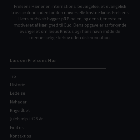
Frelsens Hær er en international bevægelse, et evangelisk
trossamfund inden for den universelle kristne kirke. Frelsens
Hærs budskab bygger på Bibelen, og dens tjeneste er
motiveret af kærlighed til Gud. Dens opgave er at forkynde
evangeliet om Jesus Kristus og i hans navn møde de
menneskelige behov uden diskrimination.
Læs om Frelsens Hær
Tro
Historie
Ledelse
Nyheder
Krigsråbet
Julehjælp i 125 år
Find os
Kontakt os