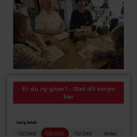
Er du ny giver? - Støt dit korps
her