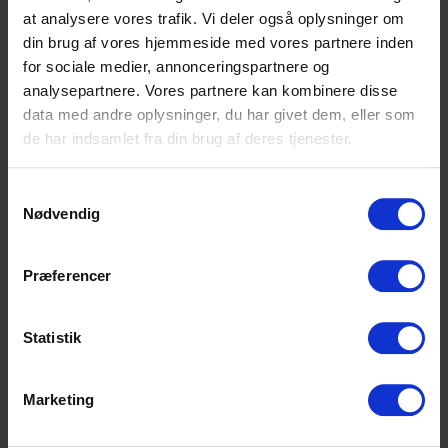
at analysere vores trafik. Vi deler også oplysninger om
din brug af vores hjemmeside med vores partnere inden
for sociale medier, annonceringspartnere og
analysepartnere. Vores partnere kan kombinere disse
Forhøj dit faste bidrag til
data med andre oplysninger, du har givet dem, eller som
de har indsamlet fra din brug af deres tjenester.
korpset:
Samtykkevalg
Givertjeneste
Fulde navn
Nødvendig
Fornavn
Efternavn
Præferencer
Fornavn
Efternavn
Email
Statistik
Telefonnummer
Marketing