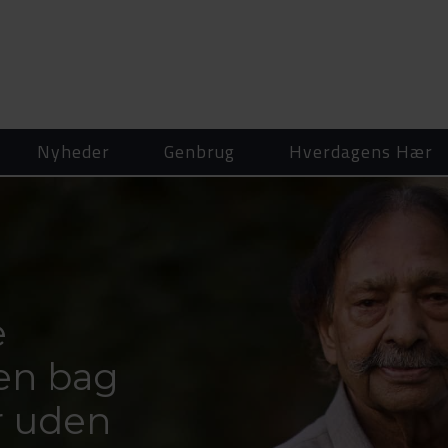
Nyheder
Genbrug
Hverdagens Hær
e
en bag
 uden