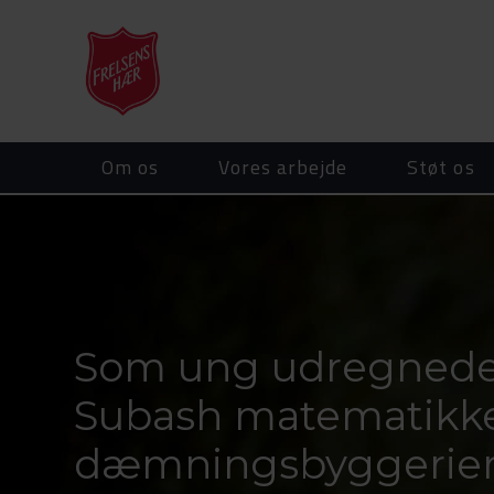
Om os
Vores arbejde
Støt os
Som ung udregned
Subash matematikk
dæmningsbyggerier