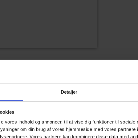
t, og jeg kan ikke følge med. Jeg kan naturligvis spørge om
t skulle have hjælp til alting. Det gør mig afhængig af andre,
iden,” siger han.
Detaljer
ookies
se vores indhold og annoncer, til at vise dig funktioner til sociale
oplysninger om din brug af vores hjemmeside med vores partnere i
ysepartnere. Vores partnere kan kombinere disse data med andr