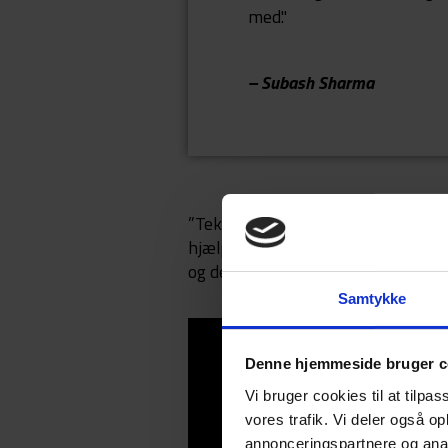
med."
– Subash Sharma
”Teknologien udvikler sig så hurtig
hjælp, men det er ikke rart altid a
og det kan ingen lide at være hele t
Samtykke
Denne hjemmeside bruger c
Vi bruger cookies til at tilpas
vores trafik. Vi deler også 
annonceringspartnere og anal