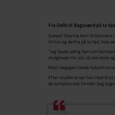
Fra Delhi til Bagsværd på to hju
Subash Sharma kom til Danmark i 
til Iran og derfra på to hjul, hele v
”Jeg havde aldrig hørt om Danmark, 
muligheder for job, så min kone og 
Med i bagagen havde Subash en udda
Efter studierne var han med til a
de komplicerede formler bag bygn