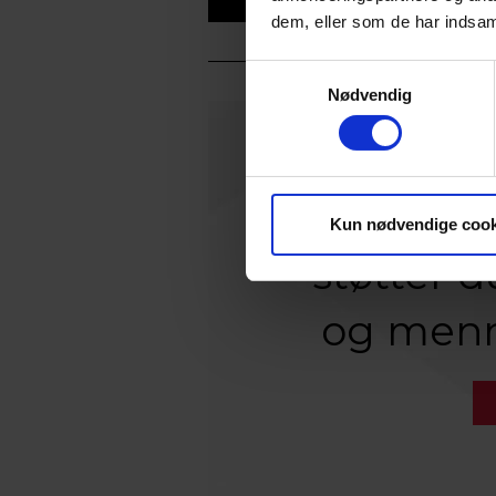
dem, eller som de har indsaml
Samtykkevalg
Nødvendig
Når du s
Kun nødvendige cook
støtter 
og menn