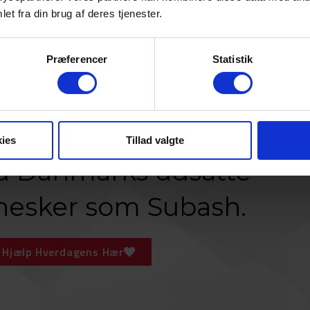
et fra din brug af deres tjenester.
Præferencer
Statistik
tøtter Frelsens Hær,
ies
Tillad valgte
du Danmarks udsatte
esker som Subash.
Hjælp Hverdagens Hær