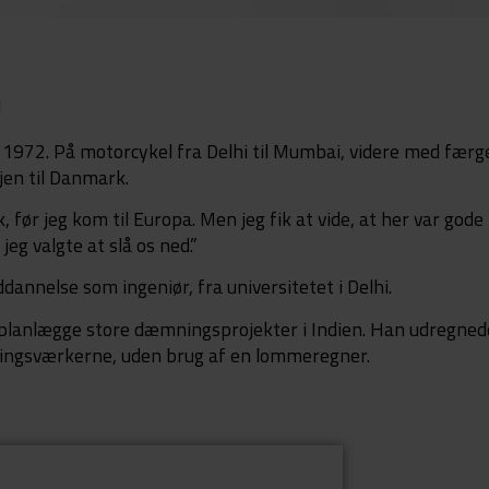
l
1972. På motorcykel fra Delhi til Mumbai, videre med færg
ejen til Danmark.
før jeg kom til Europa. Men jeg fik at vide, at her var gode
jeg valgte at slå os ned.”
nnelse som ingeniør, fra universitetet i Delhi.
t planlægge store dæmningsprojekter i Indien. Han udregned
ingsværkerne, uden brug af en lommeregner.