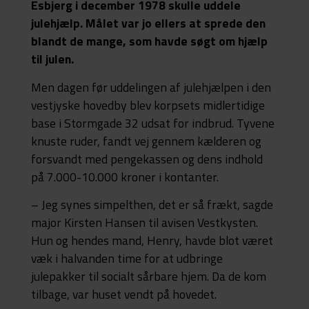
Esbjerg i december 1978 skulle uddele
julehjælp. Målet var jo ellers at sprede den
blandt de mange, som havde søgt om hjælp
til julen.
Men dagen før uddelingen af julehjælpen i den
vestjyske hovedby blev korpsets midlertidige
base i Stormgade 32 udsat for indbrud. Tyvene
knuste ruder, fandt vej gennem kælderen og
forsvandt med pengekassen og dens indhold
på 7.000-10.000 kroner i kontanter.
– Jeg synes simpelthen, det er så frækt, sagde
major Kirsten Hansen til avisen Vestkysten.
Hun og hendes mand, Henry, havde blot været
væk i halvanden time for at udbringe
julepakker til socialt sårbare hjem. Da de kom
tilbage, var huset vendt på hovedet.