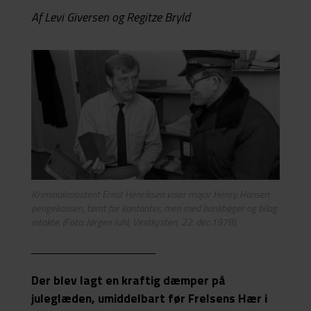
Af Levi Giversen og Regitze Bryld
Kriminalassistent Ernst Henriksen viser major Henry Hansen
pengekassen, tømt for kontanter, men med bankbøger og bilag
intakte. (Foto: Jørgen Juhl, Vestkysten, 22. dec.1978).
Der blev lagt en kraftig dæmper på
juleglæden, umiddelbart før Frelsens Hær i