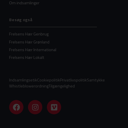
Om indsamlinger
Besøg også
Frelsens Hær Genbrug
Frelsens Hær Grønland
Frelsens Hær International
Frelsens Hær Lokalt
Indsamlingsetik
Cookiepolitik
Privatlivspolitik
Samtykke
Whistleblowerordning
Tilgængelighed