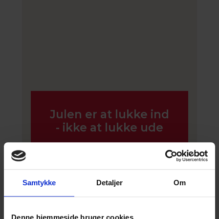
Julen er at lukke ind
- ikke at lukke ude
Ingen skal føle sig udelukket i julen.
Spred håb: Støt Frelsens Hærs
julehjælp
Samtykke
Detaljer
Om
Giv Julehjælp
Denne hjemmeside bruger cookies