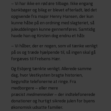
– Vi har ikke en rød øre tilbage. Ikke engang
bankbøger og bilag er blevet efterladt, lød det
opgivende fra major Henry Hansen, der kun
kunne håbe på en ordning med slagteriet, så
juleuddelingen kunne gennemføres. Samtidig
havde han og Kirsten dog endnu et håb:
– Vi håber, der er nogen, som vil tænke venligt
på os og træde hjælpende til, så ingen skal gå
forgæves til Frelsens Hær.
Og Esbjerg tænkte venligt. Allerede samme
dag, hvor Vestkysten bragte historien,
begyndte telefonerne at ringe. Fra
medborgere – eller mere
præcist
medmennesker
– der indtelefonerede
donationer og hurtigt sikrede julen for byens
økonomisk udsatte familier.