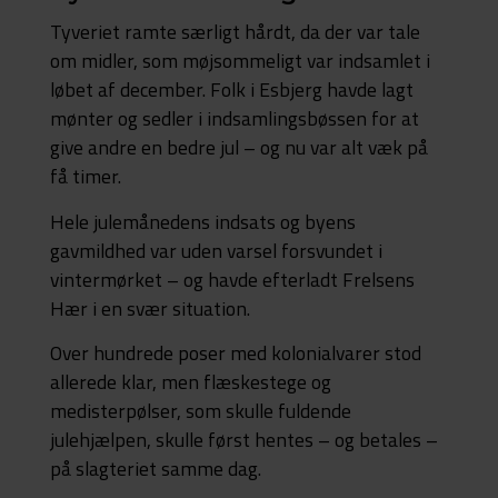
Tyveriet ramte særligt hårdt, da der var tale
om midler, som møjsommeligt var indsamlet i
løbet af december. Folk i Esbjerg havde lagt
mønter og sedler i indsamlingsbøssen for at
give andre en bedre jul – og nu var alt væk på
få timer.
Hele julemånedens indsats og byens
gavmildhed var uden varsel forsvundet i
vintermørket – og havde efterladt Frelsens
Hær i en svær situation.
Over hundrede poser med kolonialvarer stod
allerede klar, men flæskestege og
medisterpølser, som skulle fuldende
julehjælpen, skulle først hentes – og betales –
på slagteriet samme dag.