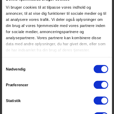
Vi bruger cookies til at tilpasse vores indhold og
annoncer, til at vise dig funktioner til sociale medier og til
at analysere vores trafik. Vi deler også oplysninger om
Frelsens Hær har delt Julehjælp ud til økonomisk
din brug af vores hjemmeside med vores partnere inden
trængte
i Danmark
i 125 år. Bag hver julepakke
for sociale medier, annonceringspartnere og
står et menneske, et hjem, en jul der blev mulig.
analysepartnere. Vores partnere kan kombinere disse
data med andre oplysninger, du har givet dem, eller som
Gå på opdagelse i historierne om julehjælp
de har indsamlet fra din brug af deres tjenester.
dengang og i dag:
Samtykkevalg
Se flere historier
Nødvendig
Præferencer
Statistik