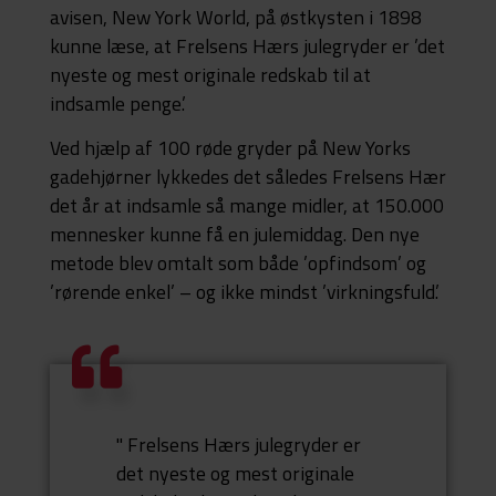
avisen, New York World, på østkysten i 1898
kunne læse, at Frelsens Hærs julegryder er ’det
nyeste og mest originale redskab til at
indsamle penge.’
Ved hjælp af 100 røde gryder på New Yorks
gadehjørner lykkedes det således Frelsens Hær
det år at indsamle så mange midler, at 150.000
mennesker kunne få en julemiddag. Den nye
metode blev omtalt som både ’opfindsom’ og
’rørende enkel’ – og ikke mindst ’virkningsfuld.’
" Frelsens Hærs julegryder er
det nyeste og mest originale