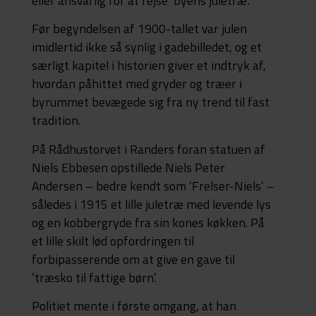
eller ansvarlig for at rejse ’byens juletræ’.
Før begyndelsen af 1900-tallet var julen
imidlertid ikke så synlig i gadebilledet, og et
særligt kapitel i historien giver et indtryk af,
hvordan påhittet med gryder og træer i
byrummet bevægede sig fra ny trend til fast
tradition.
På Rådhustorvet i Randers foran statuen af
Niels Ebbesen opstillede Niels Peter
Andersen – bedre kendt som ’Frelser-Niels’ –
således i 1915 et lille juletræ med levende lys
og en kobbergryde fra sin kones køkken. På
et lille skilt lød opfordringen til
forbipasserende om at give en gave til
’træsko til fattige børn’.
Politiet mente i første omgang, at han