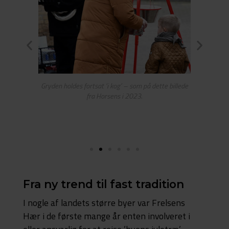
ed Runar, gør
Gryden holdes fortsat ‘i kog’ – som på dette billede
Et barn giver
fra Horsens i 2023.
byens jul
Fra ny trend til fast tradition
I nogle af landets større byer var Frelsens
Hær i de første mange år enten involveret i