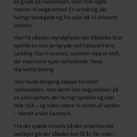
en gryde på havnekajen, hvori folk lagde
mønter til velgørenhed. En erindring, der
hurtigt bevægede sig fra vaks idé til virksomt
initiativ.
Han fik således myndighedernes tilladelse til at
opstille en stor jerngryde ved Oakland Ferry
Landing i San Francisco, sammen med et skilt,
der med store typer opfordrede: ’Keep
the kettle boiling.’
Han havde dengang næppe forudset
rækkevidden, men dette blev begyndelsen på
en juletradition, der hurtigt spredte sig over
hele USA – og siden videre til resten af verden
– blandt andet Danmark.
Fra det spæde initiativ på den amerikanske
vestkyst gik der således kun få år, før man i