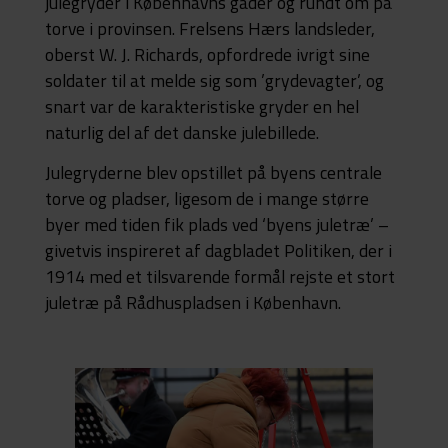
julegryder i Københavns gader og rundt om på
torve i provinsen. Frelsens Hærs landsleder,
oberst W. J. Richards, opfordrede ivrigt sine
soldater til at melde sig som ’grydevagter’, og
snart var de karakteristiske gryder en hel
naturlig del af det danske julebillede.
Julegryderne blev opstillet på byens centrale
torve og pladser, ligesom de i mange større
byer med tiden fik plads ved ‘byens juletræ’ –
givetvis inspireret af dagbladet Politiken, der i
1914 med et tilsvarende formål rejste et stort
juletræ på Rådhuspladsen i København.