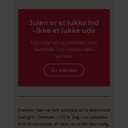
Julen er at lukke ind
- ikke at lukke ude
Ingen skal føle sig udelukket i julen.
Spred håb: Støt Frelsens Hærs
julehjælp
Giv Julehjælp
Frelsens Hær har delt Julehjælp ud til økonomisk
trængte
i Danmark
i 125 år. Bag hver julepakke
står et menneske, et hjem, en jul der blev mulig.