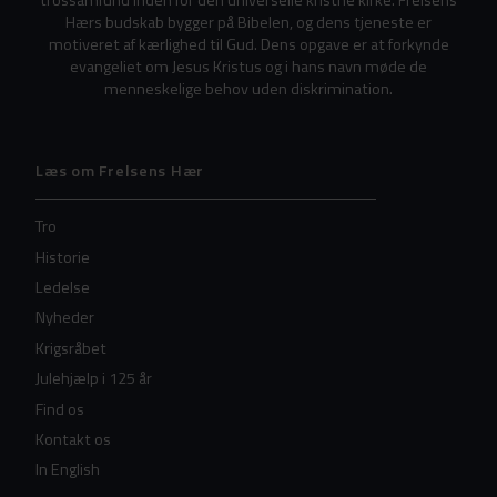
trossamfund inden for den universelle kristne kirke. Frelsens
Hærs budskab bygger på Bibelen, og dens tjeneste er
motiveret af kærlighed til Gud. Dens opgave er at forkynde
evangeliet om Jesus Kristus og i hans navn møde de
menneskelige behov uden diskrimination.
Læs om Frelsens Hær
Tro
Historie
Ledelse
Nyheder
Krigsråbet
Julehjælp i 125 år
Find os
Kontakt os
In English