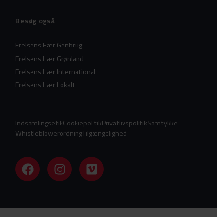
Besøg også
Frelsens Hær Genbrug
Frelsens Hær Grønland
Frelsens Hær International
Frelsens Hær Lokalt
Indsamlingsetik
Cookiepolitik
Privatlivspolitik
Samtykke
Whistleblowerordning
Tilgængelighed