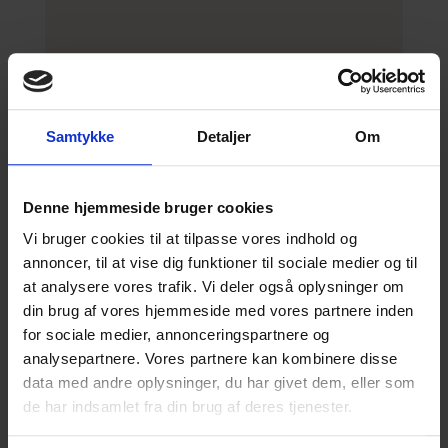
Samtykke
Detaljer
Om
Julen er at lukke ind
Denne hjemmeside bruger cookies
- ikke at lukke ude
Vi bruger cookies til at tilpasse vores indhold og
annoncer, til at vise dig funktioner til sociale medier og til
Ingen skal føle sig udelukket i julen.
at analysere vores trafik. Vi deler også oplysninger om
Spred håb: Støt Frelsens Hærs
din brug af vores hjemmeside med vores partnere inden
julehjælp
for sociale medier, annonceringspartnere og
analysepartnere. Vores partnere kan kombinere disse
Giv Julehjælp
data med andre oplysninger, du har givet dem, eller som
de har indsamlet fra din brug af deres tjenester.