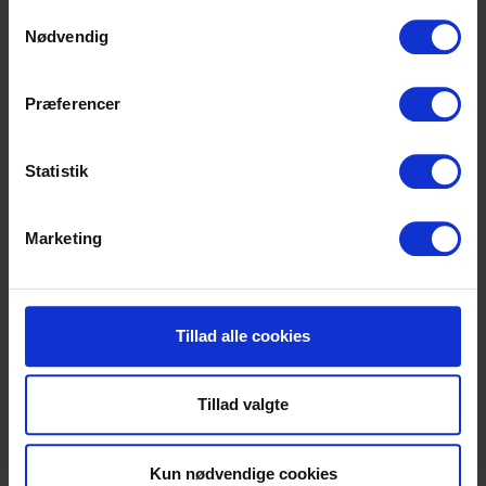
Samtykkevalg
Nødvendig
Frelsens Hær har delt Julehjælp ud til økonomisk
trængte
i Danmark
i 125 år. Bag hver julepakke
Præferencer
står et menneske, et hjem, en jul der blev mulig.
Gå på opdagelse i historierne om julehjælp
Statistik
dengang og i dag:
Marketing
Se flere historier
Tillad alle cookies
Tillad valgte
Kun nødvendige cookies