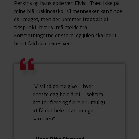
Perkins og hans gode ven Elvis: “Træd ikke på
mine blå ruskindssko”. Vi mennesker kan finde
os i meget, men der kommer trods alt et
tidspunkt, hvor vi må melde fra.
Forventningerne er store, og julen skal der i
hvert fald ikke røres ved.
"Vi vil så gerne give – hver
eneste dag hele året – selvom
det for flere og flere er umuligt
at få det hele til at hænge
sammen."
- Hans Otto Bisgaard