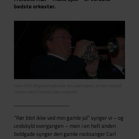
bedste orkester.
Hans Otto Bisgaard oplevede selv julemagien, da han stod på
scenen med Frelsens Hærs orkester.
“Rør blot ikke ved min gamle jul” synger vi – og
undskyld overgangen – men i en helt anden
boldgade synger den gamle rocksanger Carl