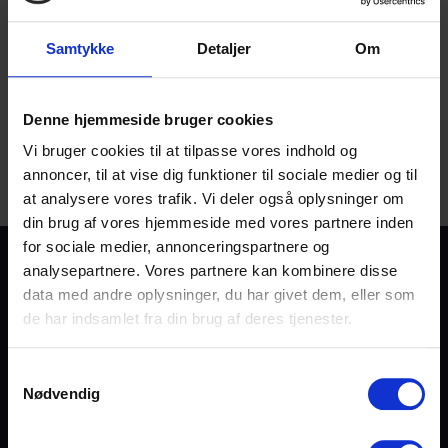
Tilmeld dig vores nyhedsbrev og bliv en del af vores
fællesskab. Du kan til enhver tid opsige denne service
Samtykke
Detaljer
Om
igen.
Denne hjemmeside bruger cookies
Vi behandler dine personoplysninger efter gældende EU-
Vi bruger cookies til at tilpasse vores indhold og
persondataforordning og efter den danske persondatalov. Læs
annoncer, til at vise dig funktioner til sociale medier og til
mere i vores
privatlivspolitik
at analysere vores trafik. Vi deler også oplysninger om
din brug af vores hjemmeside med vores partnere inden
for sociale medier, annonceringspartnere og
analysepartnere. Vores partnere kan kombinere disse
data med andre oplysninger, du har givet dem, eller som
de har indsamlet fra din brug af deres tjenester.
Samtykkevalg
Frelsens Hær er en international bevægelse, et evangelisk
Nødvendig
trossamfund inden for den universelle kristne kirke. Frelsens
Hærs budskab bygger på Bibelen, og dens tjeneste er
motiveret af kærlighed til Gud. Dens opgave er at forkynde