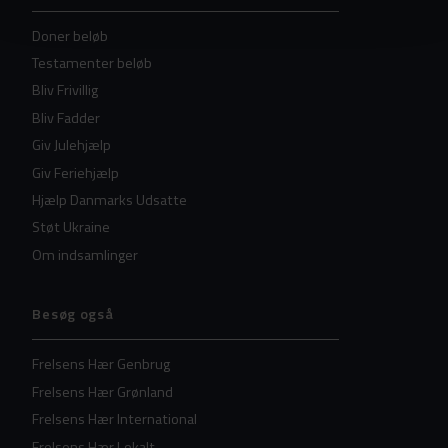
Doner beløb
Testamenter beløb
Bliv Frivillig
Bliv Fadder
Giv Julehjælp
Giv Feriehjælp
Hjælp Danmarks Udsatte
Støt Ukraine
Om indsamlinger
Besøg også
Frelsens Hær Genbrug
Frelsens Hær Grønland
Frelsens Hær International
Frelsens Hær Lokalt