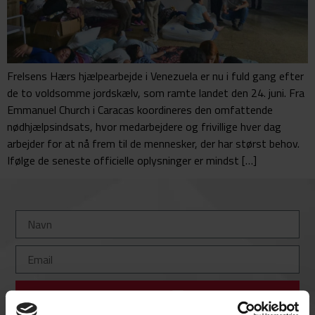
Frelsens Hærs hjælpearbejde i Venezuela er nu i fuld gang efter
de to voldsomme jordskælv, som ramte landet den 24. juni. Fra
Emmanuel Church i Caracas koordineres den omfattende
nødhjælpsindsats, hvor medarbejdere og frivillige hver dag
arbejder for at nå frem til de mennesker, der har størst behov.
Ifølge de seneste officielle oplysninger er mindst […]
Tilmeld