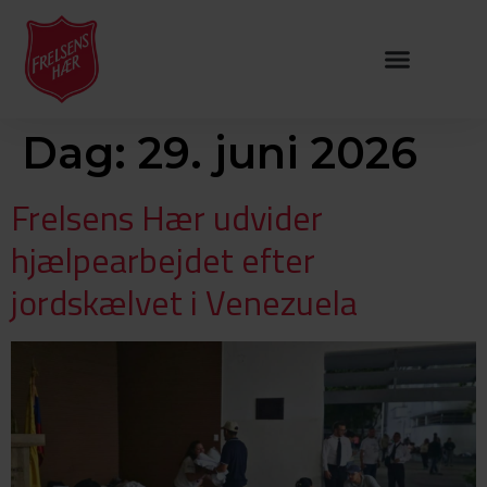
Dag:
29. juni 2026
Frelsens Hær udvider
hjælpearbejdet efter
jordskælvet i Venezuela