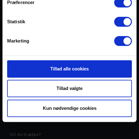
Præferencer
evangeliet om Jesus Kristus og i hans navn møde de
menneskelige behov uden diskrimination.
Statistik
Læs om Frelsens Hær
Marketing
Tro
Historie
Ledelse
Tillad alle cookies
Nyheder
Krigsråbet
Tillad valgte
Julehjælp i 125 år
Find os
Kontakt os
Kun nødvendige cookies
In English
Vil du hjælpe?