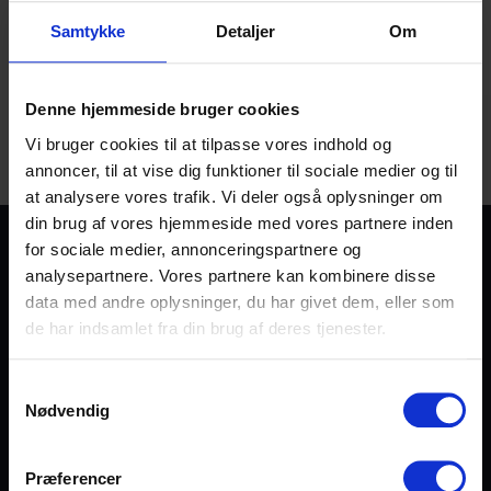
fællesskab. Du kan til enhver tid opsige denne service
igen.
Samtykke
Detaljer
Om
Vi behandler dine personoplysninger efter gældende EU-
Denne hjemmeside bruger cookies
persondataforordning og efter den danske persondatalov. Læs
Vi bruger cookies til at tilpasse vores indhold og
mere i vores
privatlivspolitik
annoncer, til at vise dig funktioner til sociale medier og til
at analysere vores trafik. Vi deler også oplysninger om
din brug af vores hjemmeside med vores partnere inden
for sociale medier, annonceringspartnere og
analysepartnere. Vores partnere kan kombinere disse
data med andre oplysninger, du har givet dem, eller som
de har indsamlet fra din brug af deres tjenester.
Frelsens Hær er en international bevægelse, et evangelisk
Samtykkevalg
trossamfund inden for den universelle kristne kirke. Frelsens
Nødvendig
Hærs budskab bygger på Bibelen, og dens tjeneste er
motiveret af kærlighed til Gud. Dens opgave er at forkynde
evangeliet om Jesus Kristus og i hans navn møde de
Præferencer
menneskelige behov uden diskrimination.