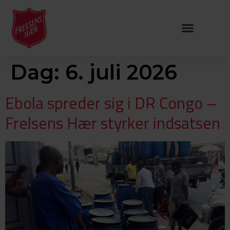
Dag:
6. juli 2026
Ebola spreder sig i DR Congo –
Frelsens Hær styrker indsatsen