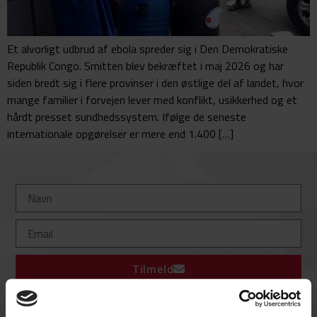
Et alvorligt udbrud af ebola spreder sig i Den Demokratiske
Republik Congo. Smitten blev bekræftet i maj 2026 og har
siden bredt sig i flere provinser i den østlige del af landet, hvor
mange familier i forvejen lever med konflikt, usikkerhed og et
hårdt presset sundhedssystem. Ifølge de seneste
internationale opgørelser er mere end 1.400 […]
Tilmeld
Tilmeld dig vores nyhedsbrev og bliv en del af vores