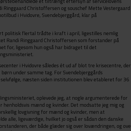
 førstebehandlede et tiltrængt eftersyn af servicelovens
di Ringgaard Christoffersen og souschef Mette Vestergaard
otilbud i Hvidovre, Svendebjerggård, klar på
olitisk flertal trådte i kraft i april, ligestilles nemlig
ket Randi Ringgaard Christoffersen som forstander på
 for, ligesom hun også har bidraget til det
ingsministeriet.
ecenter i Hvidovre således ét ud af blot tre krisecentre, der
g børn under samme tag. For Svendebjerggårds
lvfølge, næsten siden institutionen blev etableret for 36
tillingsministeriet, oplevede jeg, at nogle argumenterede for
r henholdsvis mænd og kvinder. Det modsatte jeg mig og
forskellig lovgivning for mænd og kvinder, men at
de alle, ligeværdige, hvilket jo også er sådan den danske
forstanderen, der både glæder sig over lovændringen, og ove