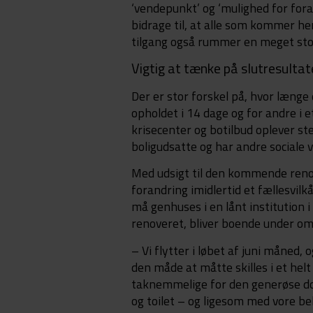
‘vendepunkt’ og ‘mulighed for fora
bidrage til, at alle som kommer her
tilgang også rummer en meget stor 
Vigtig at tænke på slutresultat
Der er stor forskel på, hvor længe
opholdet i 14 dage og for andre i 
krisecenter og botilbud oplever ste
boligudsatte og har andre sociale 
Med udsigt til den kommende renov
forandring imidlertid et fællesvilk
må genhuses i en lånt institution i
renoveret, bliver boende under o
– Vi flytter i løbet af juni måned,
den måde at måtte skilles i et helt 
taknemmelige for den generøse do
og toilet – og ligesom med vore be