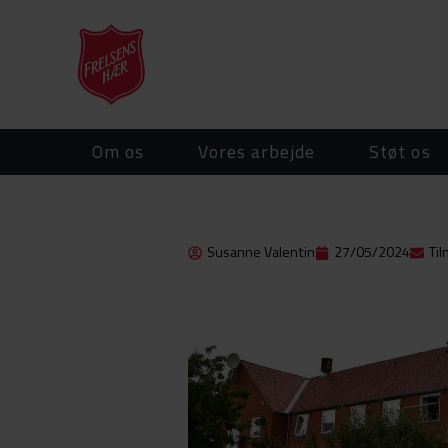
Om os
Vores arbejde
Støt os
Susanne Valentin
27/05/2024
Ti