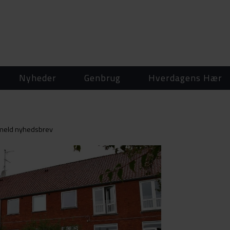
Nyheder
Genbrug
Hverdagens Hær
lmeld nyhedsbrev