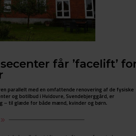
ecenter får ’facelift’ fo
r
oven parallelt med en omfattende renovering af de fysiske
ter og botilbud i Hvidovre, Svendebjerggård, er
g – til glæde for både mænd, kvinder og børn.