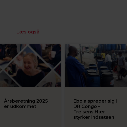
Læs også
Årsberetning 2025
Ebola spreder sig i
er udkommet
DR Congo –
Frelsens Hær
styrker indsatsen