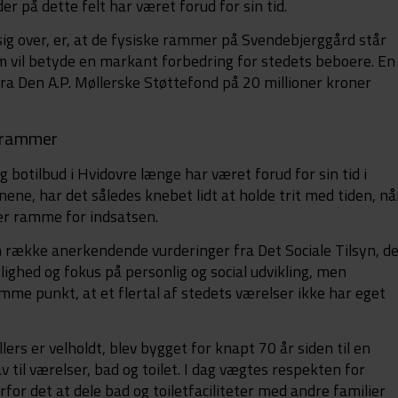
 der på dette felt har været forud for sin tid.
ig over, er, at de fysiske rammer på Svendebjerggård står
 vil betyde en markant forbedring for stedets beboere. En
a Den A.P. Møllerske Støttefond på 20 millioner kroner
e rammer
botilbud i Hvidovre længe har været forud for sin tid i
nene, har det således knebet lidt at holde trit med tiden, nå
ner ramme for indsatsen.
n række anerkendende vurderinger fra Det Sociale Tilsyn, d
ighed og fokus på personlig og social udvikling, men
mme punkt, at et flertal af stedets værelser ikke har eget
rs er velholdt, blev bygget for knapt 70 år siden til en
 til værelser, bad og toilet. I dag vægtes respekten for
for det at dele bad og toiletfaciliteter med andre familier