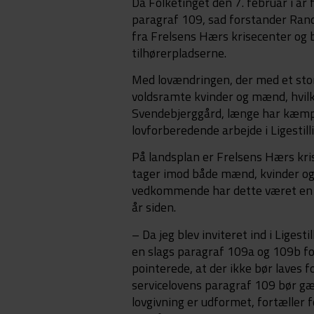
Da Folketinget den 7. februar i år
paragraf 109, sad forstander Ran
fra Frelsens Hærs krisecenter og b
tilhørerpladserne.
Med lovændringen, der med et stort p
voldsramte kvinder og mænd, hvil
Svendebjerggård, længe har kæmpet
lovforberedende arbejde i Ligestill
På landsplan er Frelsens Hærs kris
tager imod både mænd, kvinder o
vedkommende har dette været en se
år siden.
– Da jeg blev inviteret ind i Liges
en slags paragraf 109a og 109b fo
pointerede, at der ikke bør laves 
servicelovens paragraf 109 bør gæl
lovgivning er udformet, fortæller 