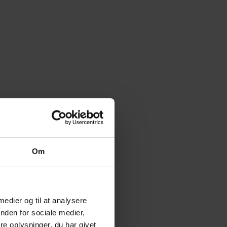
.
Om
 medier og til at analysere
g.
nden for sociale medier,
e oplysninger, du har givet