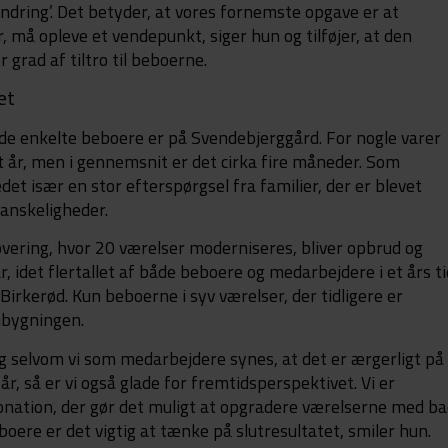
ndring’. Det betyder, at vores fornemste opgave er at
, må opleve et vendepunkt, siger hun og tilføjer, at den
grad af tiltro til beboerne.
et
 de enkelte beboere er på Svendebjerggård. For nogle varer
et år, men i gennemsnit er det cirka fire måneder. Som
det især en stor efterspørgsel fra familier, der er blevet
vanskeligheder.
ering, hvor 20 værelser moderniseres, bliver opbrud og
år, idet flertallet af både beboere og medarbejdere i et års ti
 Birkerød. Kun beboerne i syv værelser, der tidligere er
mbygningen.
 og selvom vi som medarbejdere synes, at det er ærgerligt på
år, så er vi også glade for fremtidsperspektivet. Vi er
nation, der gør det muligt at opgradere værelserne med b
boere er det vigtig at tænke på slutresultatet, smiler hun.