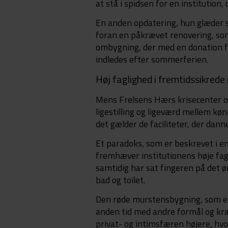
at stå i spidsen for en institution,
En anden opdatering, hun glæder s
foran en påkrævet renovering, som
ombygning, der med en donation fr
indledes efter sommerferien.
Høj faglighed i fremtidssikred
Mens Frelsens Hærs krisecenter og 
ligestilling og ligeværd mellem køn
det gælder de faciliteter, der dan
Et paradoks, som er beskrevet i e
fremhæver institutionens høje fagl
samtidig har sat fingeren på det ø
bad og toilet.
Den røde murstensbygning, som elle
anden tid med andre formål og krav
privat- og intimsfæren højere, hvor