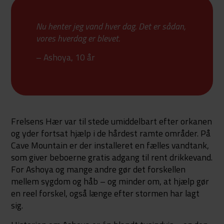
Nu henter jeg vand hver dag. Det er sådan,
vores hverdag er blevet.
– Ashoya, 10 år
Frelsens Hær var til stede umiddelbart efter orkanen
og yder fortsat hjælp i de hårdest ramte områder. På
Cave Mountain er der installeret en fælles vandtank,
som giver beboerne gratis adgang til rent drikkevand.
For Ashoya og mange andre gør det forskellen
mellem sygdom og håb – og minder om, at hjælp gør
en reel forskel, også længe efter stormen har lagt
sig.