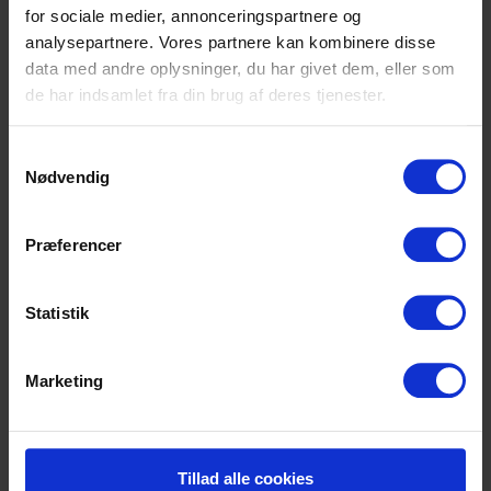
for sociale medier, annonceringspartnere og
analysepartnere. Vores partnere kan kombinere disse
data med andre oplysninger, du har givet dem, eller som
de har indsamlet fra din brug af deres tjenester.
Ebola spreder sig i DR Congo – Frelsens
Hær styrker indsatsen
Samtykkevalg
Nødvendig
Præferencer
Statistik
Marketing
Frelsens Hær udvider hjælpearbejdet
Tillad alle cookies