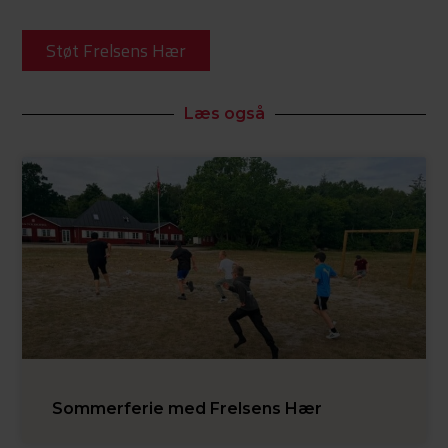
Støt Frelsens Hær
Læs også
Sommerferie med Frelsens Hær