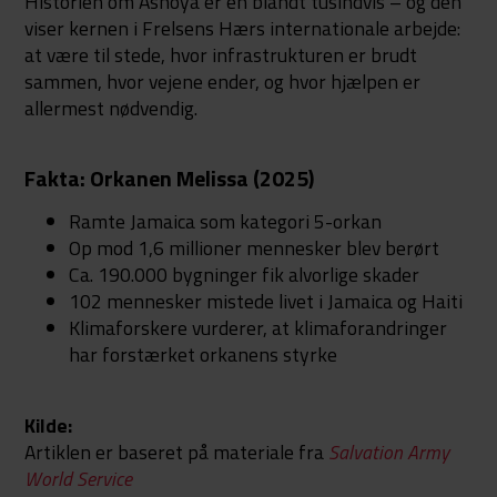
Historien om Ashoya er én blandt tusindvis – og den
viser kernen i Frelsens Hærs internationale arbejde:
at være til stede, hvor infrastrukturen er brudt
sammen, hvor vejene ender, og hvor hjælpen er
allermest nødvendig.
Fakta: Orkanen Melissa (2025)
Ramte Jamaica som kategori 5-orkan
Op mod 1,6 millioner mennesker blev berørt
Ca. 190.000 bygninger fik alvorlige skader
102 mennesker mistede livet i Jamaica og Haiti
Klimaforskere vurderer, at klimaforandringer
har forstærket orkanens styrke
Kilde:
Artiklen er baseret på materiale fra
Salvation Army
World Service