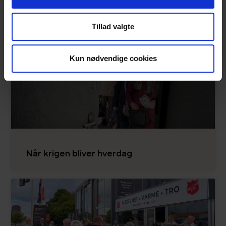
efter jordskælvet i Venezuela
Tillad valgte
Kun nødvendige cookies
Når krigen bliver hverdag