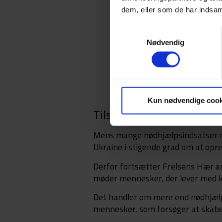
dem, eller som de har indsaml
Samtykkevalg
Nødvendig
Kun nødvendige cook
Tilstede gennem hele kri
Mens mange nødhjælpsindsatser nat
Ukraine i stigende grad om at opret
Derfor fortsætter Frelsens Hær a
møder mennesker, der lever med k
Det handler om mere end nødhjælp.
mennesker, som forsøger at skabe