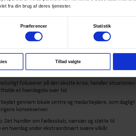
et fra din brug af deres tjenester.
Præferencer
Statistik
ies
Tillad valgte
gen
urligt fokuserer på den akutte krise, handler situationen 
holde et hverdagsliv over tid.
rbejdet gennem lokale centre og medarbejdere, som dagligt
rigens konsekvenser.
 Det handler om fællesskab, nærvær og støtte til
 en hverdag under ekstraordinært svære vilkår.