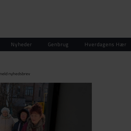
Nyheder
Genbrug
Hverdagens Hær
lmeld nyhedsbrev