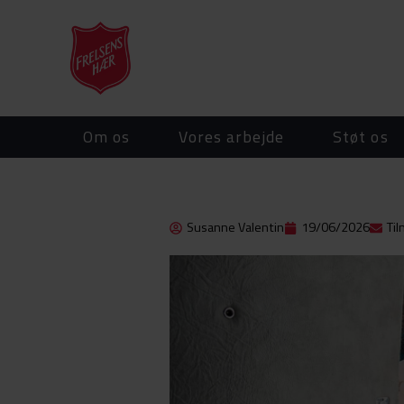
Om os
Vores arbejde
Støt os
Susanne Valentin
19/06/2026
Ti