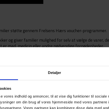
amilier støtte gennem Frelsens Hærs voucher-programmer.
ker og giver familier mulighed for selv at vælge de varer, d
t er mad, medicin eller andre nødvendige fornødenheder.
ndicap og familier på flugt er støtten afgørende for at f
bevarer mennesker muligheden for selv at prioritere og
Detaljer
get andet er uden for deres kontrol.
ookies
se vores indhold og annoncer, til at vise dig funktioner til sociale
oplysninger om din brug af vores hjemmeside med vores partnere i
ysepartnere. Vores partnere kan kombinere disse data med andr