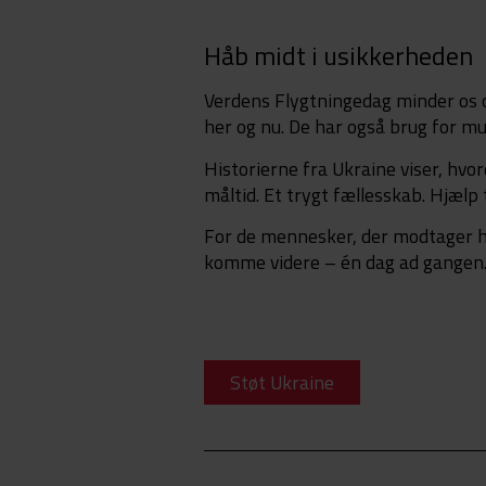
Håb midt i usikkerheden
Verdens Flygtningedag minder os o
her og nu. De har også brug for mu
Historierne fra Ukraine viser, hvo
måltid. Et trygt fællesskab. Hjælp 
For de mennesker, der modtager hjæ
komme videre – én dag ad gangen
Støt Ukraine