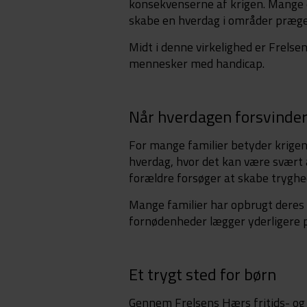
konsekvenserne af krigen. Mange e
skabe en hverdag i områder præget
Midt i denne virkelighed er Frelsen
mennesker med handicap.
Når hverdagen forsvinde
For mange familier betyder krige
hverdag, hvor det kan være svært a
forældre forsøger at skabe tryghed
Mange familier har opbrugt deres 
fornødenheder lægger yderligere pr
Et trygt sted for børn
Gennem Frelsens Hærs fritids- og