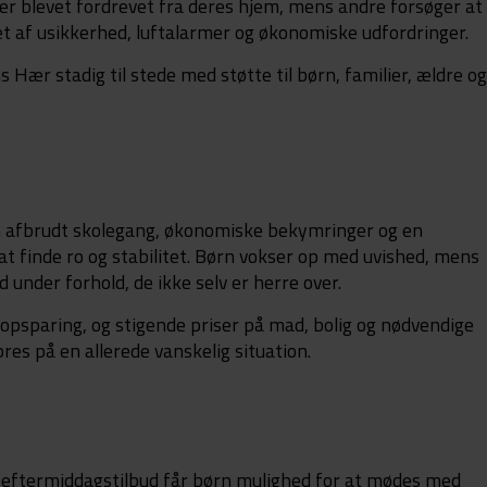
r blevet fordrevet fra deres hjem, mens andre forsøger at
 af usikkerhed, luftalarmer og økonomiske udfordringer.
s Hær stadig til stede med støtte til børn, familier, ældre o
r
n afbrudt skolegang, økonomiske bekymringer og en
t finde ro og stabilitet. Børn vokser op med uvished, mens
 under forhold, de ikke selv er herre over.
opsparing, og stigende priser på mad, bolig og nødvendige
es på en allerede vanskelig situation.
 eftermiddagstilbud får børn mulighed for at mødes med