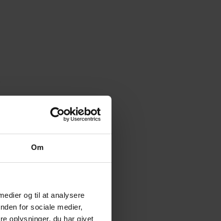
e
å
Om
 medier og til at analysere
nden for sociale medier,
e oplysninger, du har givet