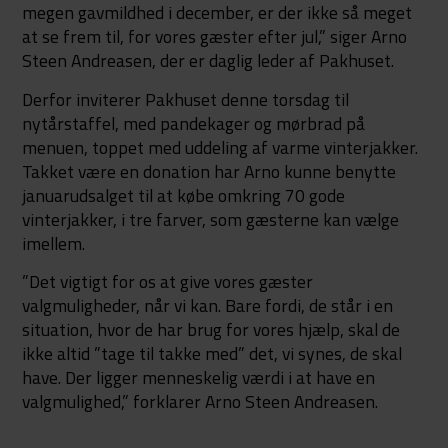
megen gavmildhed i december, er der ikke så meget
at se frem til, for vores gæster efter jul,” siger Arno
Steen Andreasen, der er daglig leder af Pakhuset.
Derfor inviterer Pakhuset denne torsdag til
nytårstaffel, med pandekager og mørbrad på
menuen, toppet med uddeling af varme vinterjakker.
Takket være en donation har Arno kunne benytte
januarudsalget til at købe omkring 70 gode
vinterjakker, i tre farver, som gæsterne kan vælge
imellem.
”Det vigtigt for os at give vores gæster
valgmuligheder, når vi kan. Bare fordi, de står i en
situation, hvor de har brug for vores hjælp, skal de
ikke altid ”tage til takke med” det, vi synes, de skal
have. Der ligger menneskelig værdi i at have en
valgmulighed,” forklarer Arno Steen Andreasen.