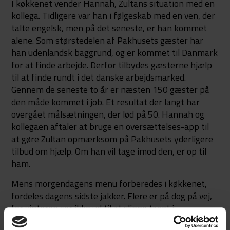
I køkkenet vender Hannah, Zultans situation med en
kollega. Tidligere var han i følgeskab med en ven, der
talte engelsk, men på det seneste, er han kommet
alene. Som størstedelen af Pakhusets gæster har
han udenlandsk baggrund, og er kommet til Danmark
for at finde arbejde. Derfor tilbydes gæsterne hjælp
til at finde rundt i det danske arbejdsmarked.
Gennem de seneste to år er næsten 150 gæster på
den måde kommet i job. Et resultat der langt har
overgået målsætningen, der lød på 50. Hannah og
kollegaen aftaler at bruge en oversættelses-app til
at gøre Zultan opmærksom på Pakhusets yderligere
tilbud om hjælp. Om han vil tage imod den, er op til
ham.
Mens morgendagens menu forberedes i køkkenet,
fordeles dagens sidste jakker. Flere er på dog på vej,
for vinteren ser ikke ud til at slippe taget i
København lige foreløbigt.