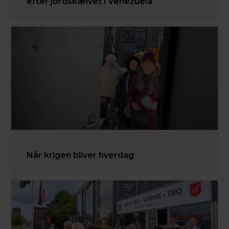
efter jordskælvet i Venezuela
Når krigen bliver hverdag