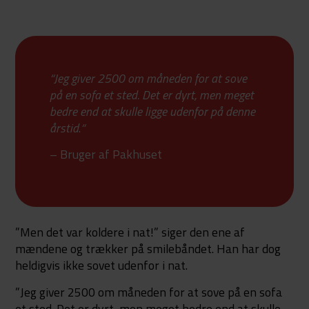
“Jeg giver 2500 om måneden for at sove
på en sofa et sted. Det er dyrt, men meget
bedre end at skulle ligge udenfor på denne
årstid
.
“
– Bruger af Pakhuset
”Men det var koldere i nat!” siger den ene af
mændene og trækker på smilebåndet. Han har dog
heldigvis ikke sovet udenfor i nat.
”Jeg giver 2500 om måneden for at sove på en sofa
et sted. Det er dyrt, men meget bedre end at skulle