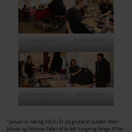
Ny jakke, men ingen
Pandekager med bær
støvler
Rikke serverer kaffe for en
Zultan og Hannah
gæst
”Januar er særlig hård i år på grund af kulden. Men
januar og februar føles ofte lidt tunge og lange. Efter