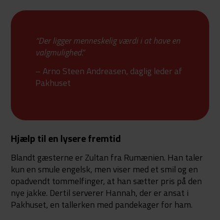
“Der ligger menneskelig værdi i at have en
valgmulighed.”
– Arno Steen Andreasen, daglig leder af
Pakhuset
Hjælp til en lysere fremtid
Blandt gæsterne er Zultan fra Rumænien. Han taler
kun en smule engelsk, men viser med et smil og en
opadvendt tommelfinger, at han sætter pris på den
nye jakke. Dertil serverer Hannah, der er ansat i
Pakhuset, en tallerken med pandekager for ham.