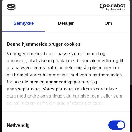
Tilmeld
Tilmeld dig vores nyhedsbrev og bliv en del af vores
Samtykke
Detaljer
Om
fællesskab. Du kan til enhver tid opsige denne service
igen.
Denne hjemmeside bruger cookies
Vi bruger cookies til at tilpasse vores indhold og
Vi behandler dine personoplysninger efter gældende EU-
annoncer, til at vise dig funktioner til sociale medier og til
persondataforordning og efter den danske persondatalov. Læs
at analysere vores trafik. Vi deler også oplysninger om
mere i vores
privatlivspolitik
din brug af vores hjemmeside med vores partnere inden
for sociale medier, annonceringspartnere og
analysepartnere. Vores partnere kan kombinere disse
data med andre oplysninger, du har givet dem, eller som
de har indsamlet fra din brug af deres tjenester.
Samtykkevalg
Nødvendig
Frelsens Hær er en international bevægelse, et evangelisk