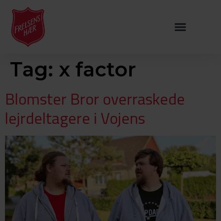
Tag:
x factor
Blomster Bror overraskede
lejrdeltagere i Vojens