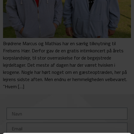
Brødrene Marcus og Mathias har en særlig tilknytning til
Frelsens Hær. Derfor gav de en gratis intimkoncert på årets
korpslandslejr, til stor overraskelse for de begejstrede
lejrdeltager. Det meste af dagen har der været hvisken i
krogene. Nogle har hørt noget om en gæsteoptræden, her på
lejrens sidste aften. Men endnu er hemmeligheden velbevaret.
”Hvem […]