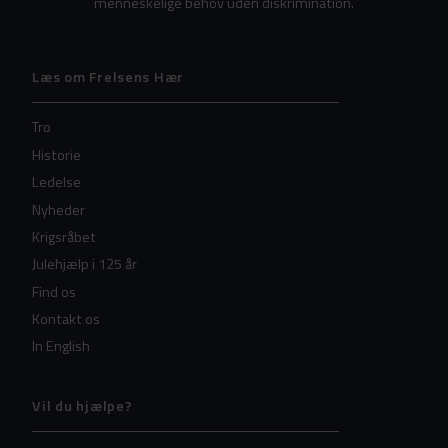
menneskelige behov uden diskrimination.
Læs om Frelsens Hær
Tro
Historie
Ledelse
Nyheder
Krigsråbet
Julehjælp i 125 år
Find os
Kontakt os
In English
Vil du hjælpe?