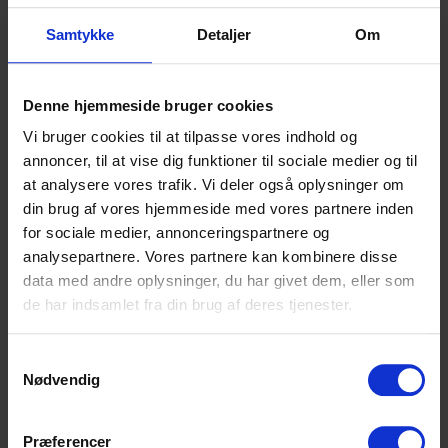
Mød Benny
Samtykke
Detaljer
Om
Denne hjemmeside bruger cookies
Grønland
Vi bruger cookies til at tilpasse vores indhold og
annoncer, til at vise dig funktioner til sociale medier og til
at analysere vores trafik. Vi deler også oplysninger om
din brug af vores hjemmeside med vores partnere inden
for sociale medier, annonceringspartnere og
analysepartnere. Vores partnere kan kombinere disse
data med andre oplysninger, du har givet dem, eller som
de har indsamlet fra din brug af deres tjenester.
Mød Seqininnguaq
Samtykkevalg
Nødvendig
Hverdagens Hær
Præferencer