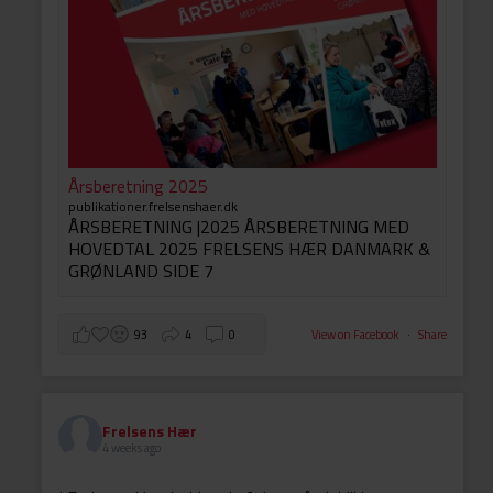
Årsberetning 2025
publikationer.frelsenshaer.dk
ÅRSBERETNING |2025 ÅRSBERETNING MED
HOVEDTAL 2025 FRELSENS HÆR DANMARK &
GRØNLAND SIDE 7
93
4
0
View on Facebook
·
Share
Frelsens Hær
4 weeks ago