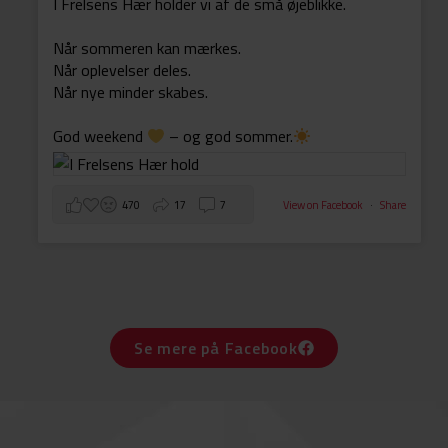
I Frelsens Hær holder vi af de små øjeblikke.
Når sommeren kan mærkes.
Når oplevelser deles.
Når nye minder skabes.
God weekend
– og god sommer.
470
17
7
View on Facebook
·
Share
Se mere på Facebook