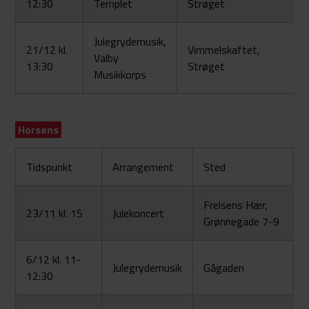
12:30
Templet
Strøget
Julegrydemusik,
21/12 kl.
Vimmelskaftet,
Valby
13:30
Strøget
Musikkorps
Horsens
Tidspunkt
Arrangement
Sted
Frelsens Hær,
23/11 kl. 15
Julekoncert
Grønnegade 7-9
6/12 kl. 11-
Julegrydemusik
Gågaden
12:30