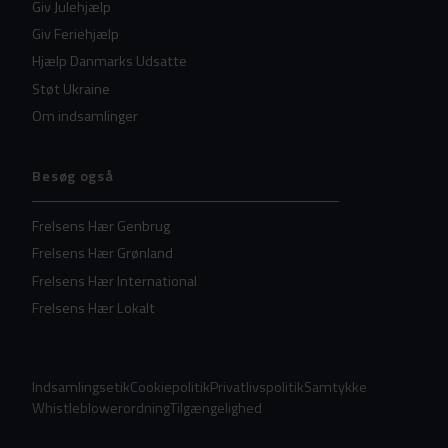
Giv Julehjælp
Giv Feriehjælp
Hjælp Danmarks Udsatte
Støt Ukraine
Om indsamlinger
Besøg også
Frelsens Hær Genbrug
Frelsens Hær Grønland
Frelsens Hær International
Frelsens Hær Lokalt
Indsamlingsetik
Cookiepolitik
Privatlivspolitik
Samtykke
Whistleblowerordning
Tilgængelighed