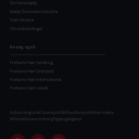
Giv Feriehjælp
Hjælp Danmarks Udsatte
Støt Ukraine
Om indsamlinger
Besøg også
Frelsens Hær Genbrug
Frelsens Hær Grønland
Frelsens Hær International
Frelsens Hær Lokalt
Indsamlingsetik
Cookiepolitik
Privatlivspolitik
Samtykke
Whistleblowerordning
Tilgængelighed