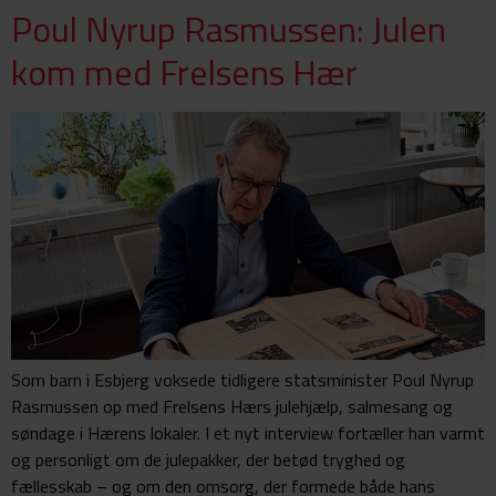
Poul Nyrup Rasmussen: Julen
kom med Frelsens Hær
Som barn i Esbjerg voksede tidligere statsminister Poul Nyrup
Rasmussen op med Frelsens Hærs julehjælp, salmesang og
søndage i Hærens lokaler. I et nyt interview fortæller han varmt
og personligt om de julepakker, der betød tryghed og
fællesskab – og om den omsorg, der formede både hans