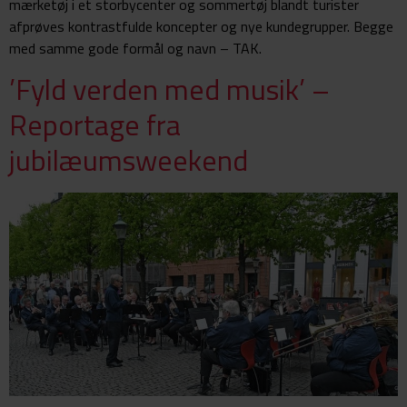
mærketøj i et storbycenter og sommertøj blandt turister
afprøves kontrastfulde koncepter og nye kundegrupper. Begge
med samme gode formål og navn – TAK.
’Fyld verden med musik’ –
Reportage fra
jubilæumsweekend