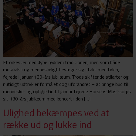
Et orkester med dybe rødder i traditionen, men som både
musikalsk og menneskeligt bevæger sig i takt med tiden,
fejrede i januar 130-års jubilæum. Trods skiftende stilarter og
nutidigt udtryk er formålet dog uforandret – at bringe bud til
mennesker og ophøje Gud. I januar fejrede Horsens Musikkorps
sit 130-års jubilæum med koncert i den […]
Ulighed bekæmpes ved at
række ud og lukke ind