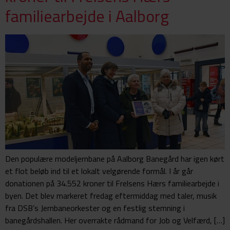
familiearbejde i Aalborg
Den populære modeljernbane på Aalborg Banegård har igen kørt
et flot beløb ind til et lokalt velgørende formål. I år går
donationen på 34.552 kroner til Frelsens Hærs familiearbejde i
byen. Det blev markeret fredag eftermiddag med taler, musik
fra DSB’s Jernbaneorkester og en festlig stemning i
banegårdshallen. Her overrakte rådmand for Job og Velfærd, […]