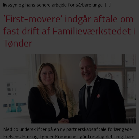
livssyn og hans senere arbejde for sårbare unge. […]
’First-movere’ indgår aftale om
fast drift af Familieværkstedet i
Tønder
Med to underskrifter på en ny partnerskabsaftale forlængede
Frelsens Hær og Tønder Kommune i går torsdag det frugtbare