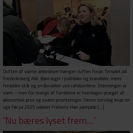
Duften af varme æbleskiver hænger i luften foran Templet på
Frederiksberg Allé. Børn leger i politibiler og brandbiler, mens
forældre står og småsnakker ved cafébordene. Stemningen er
varm – men for mange af familierne er hverdagen præget af
økonomisk pres og svære prioriteringer. Denne torsdag knap en
uge før jul 2025 uddeler Frelsens Hær julehjælp […]
’Nu bæres lyset frem…’